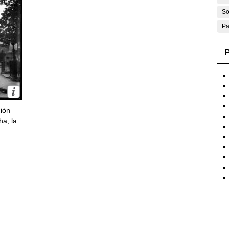
So
Pa
P
ción
ha, la