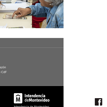
Razón
e CdF
Intendencia de Montevideo