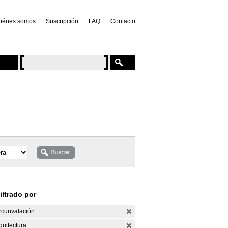
iénes somos
Suscripción
FAQ
Contacto
iltrado por
rcunvalación
quitectura