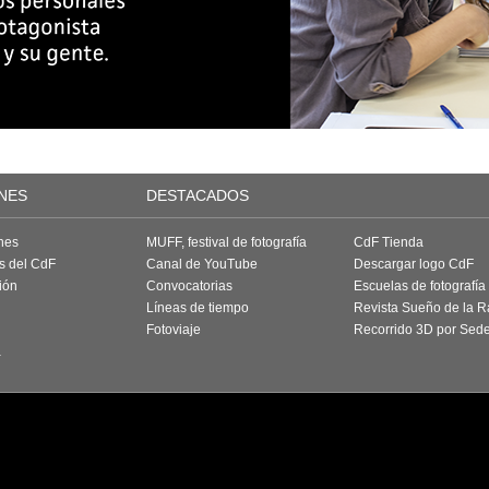
NES
DESTACADOS
nes
MUFF, festival de fotografía
CdF Tienda
as del CdF
Canal de YouTube
Descargar logo CdF
ión
Convocatorias
Escuelas de fotografía
Líneas de tiempo
Revista Sueño de la 
Fotoviaje
Recorrido 3D por Sed
a