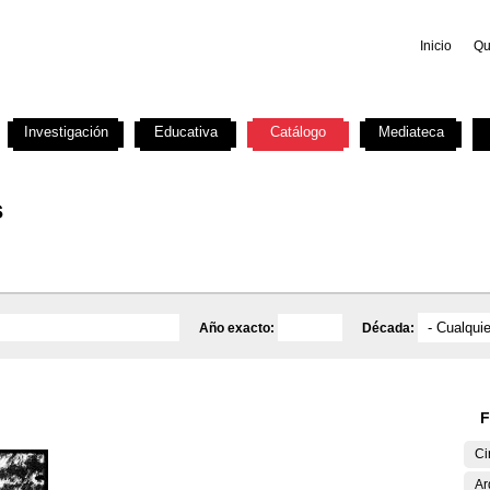
Inicio
Qu
Investigación
Educativa
Catálogo
Mediateca
s
Año exacto:
Década:
F
Ci
Ar