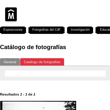
Exposiciones
Fotografías del CdF
Investigación
Educat
Catálogo de fotografías
General
Catálogo de fotografías
Resultados
1
-
1
de
1