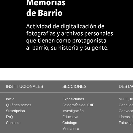
INSTITUCIONALES
SECCIONES
DESTA
Inicio
Exposiciones
MUFF, fes
Quiénes somos
Fotografías del CdF
Canal d
Suscripción
Investigación
Convoca
FAQ
Educativa
Líneas d
Contacto
Catálogo
Fotoviaj
Mediateca