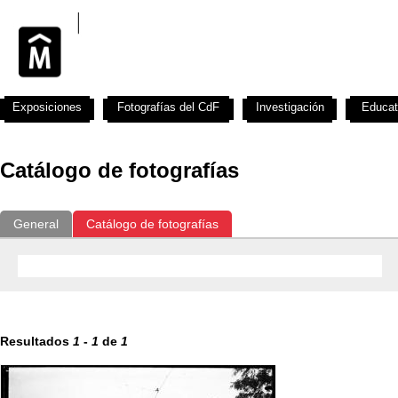
Exposiciones
Fotografías del CdF
Investigación
Educat
Catálogo de fotografías
General
Catálogo de fotografías
Resultados
1
-
1
de
1