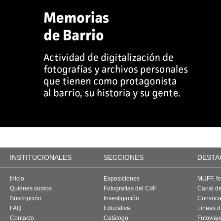
INSTITUCIONALES
SECCIONES
DESTA
Inicio
Exposiciones
MUFF, fes
Quiénes somos
Fotografías del CdF
Canal d
Suscripción
Investigación
Convoca
FAQ
Educativa
Líneas d
Contacto
Catálogo
Fotoviaj