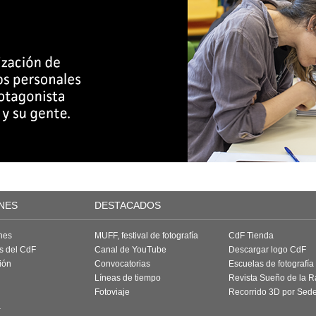
NES
DESTACADOS
nes
MUFF, festival de fotografía
CdF Tienda
as del CdF
Canal de YouTube
Descargar logo CdF
ión
Convocatorias
Escuelas de fotografía
Líneas de tiempo
Revista Sueño de la 
Fotoviaje
Recorrido 3D por Sed
a