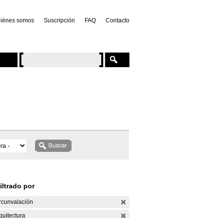
iénes somos
Suscripción
FAQ
Contacto
iltrado por
rcunvalación
quitectura