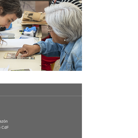
Razón
e CdF