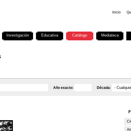
Inicio
Qu
Investigación
Educativa
Catálogo
Mediateca
s
Año exacto:
Década:
F
Ci
Ar