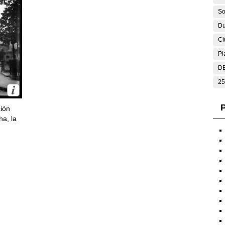
So
Du
Ci
Pl
DE
25
P
ción
ha, la