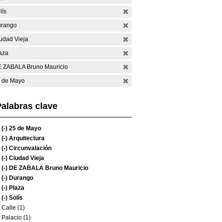
lís
rango
udad Vieja
aza
 ZABALA Bruno Mauricio
 de Mayo
alabras clave
(-)
25 de Mayo
(-)
Arquitectura
(-)
Circunvalación
(-)
Ciudad Vieja
(-)
DE ZABALA Bruno Mauricio
(-)
Durango
(-)
Plaza
(-)
Solís
Calle (1)
Palacio (1)