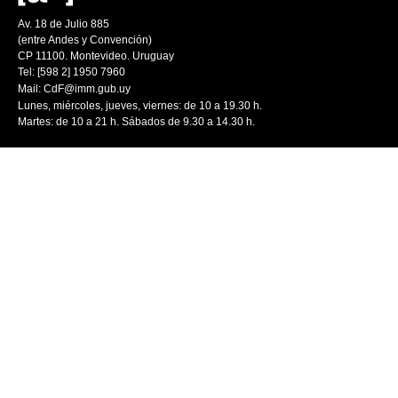
Av. 18 de Julio 885
(entre Andes y Convención)
CP 11100. Montevideo. Uruguay
Tel: [598 2] 1950 7960
Mail:
CdF@imm.gub.uy
Lunes, miércoles, jueves, viernes: de 10 a 19.30 h.
Martes: de 10 a 21 h. Sábados de 9.30 a 14.30 h.