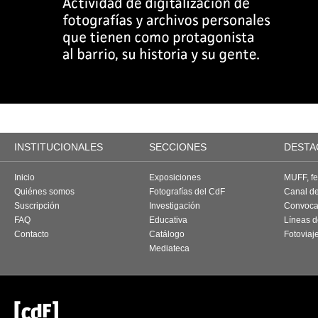
INSTITUCIONALES
SECCIONES
DESTA
Inicio
Exposiciones
MUFF, fes
Quiénes somos
Fotografías del CdF
Canal d
Suscripción
Investigación
Convoca
FAQ
Educativa
Líneas d
Contacto
Catálogo
Fotoviaj
Mediateca