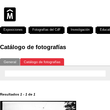
Exposiciones
Fotografías del CdF
Investigación
Educat
Catálogo de fotografías
General
Catálogo de fotografías
Resultados
1
-
1
de
1