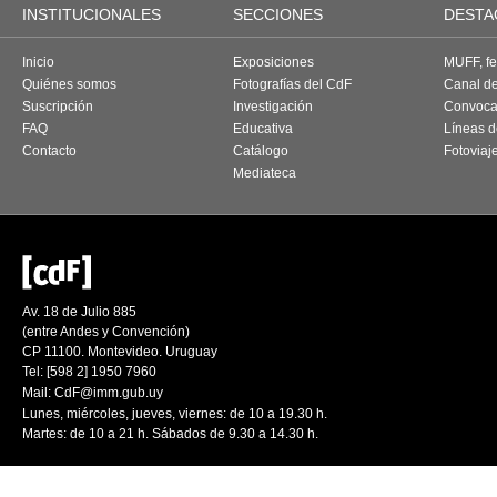
INSTITUCIONALES
SECCIONES
DESTA
Inicio
Exposiciones
MUFF, fes
Quiénes somos
Fotografías del CdF
Canal d
Suscripción
Investigación
Convoca
FAQ
Educativa
Líneas d
Contacto
Catálogo
Fotoviaj
Mediateca
Av. 18 de Julio 885
(entre Andes y Convención)
CP 11100. Montevideo. Uruguay
Tel: [598 2] 1950 7960
Mail:
CdF@imm.gub.uy
Lunes, miércoles, jueves, viernes: de 10 a 19.30 h.
Martes: de 10 a 21 h. Sábados de 9.30 a 14.30 h.