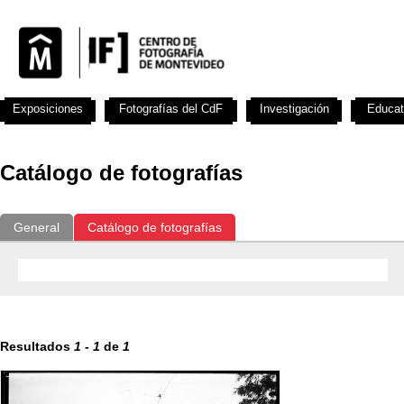
Exposiciones
Fotografías del CdF
Investigación
Educat
Catálogo de fotografías
General
Catálogo de fotografías
Resultados
1
-
1
de
1