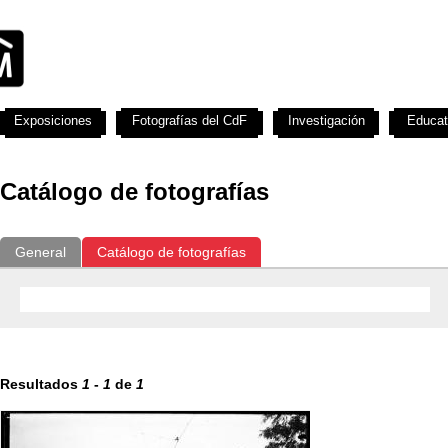
Exposiciones
Fotografías del CdF
Investigación
Educat
Catálogo de fotografías
General
Catálogo de fotografías
Resultados
1
-
1
de
1