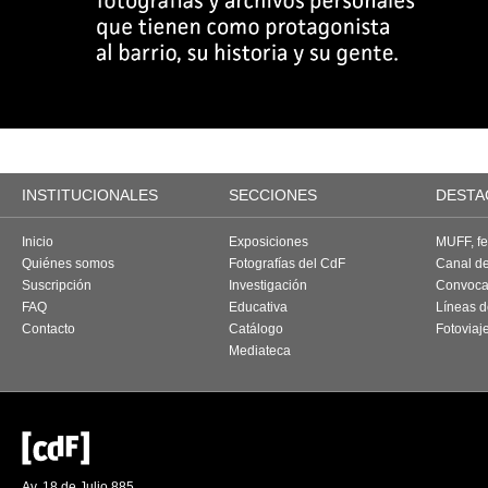
INSTITUCIONALES
SECCIONES
DESTA
Inicio
Exposiciones
MUFF, fes
Quiénes somos
Fotografías del CdF
Canal d
Suscripción
Investigación
Convoca
FAQ
Educativa
Líneas d
Contacto
Catálogo
Fotoviaj
Mediateca
Av. 18 de Julio 885