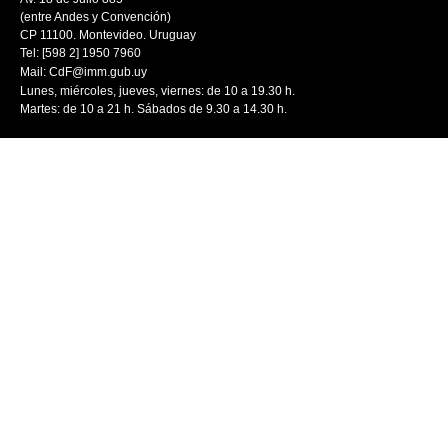
(entre Andes y Convención)
CP 11100. Montevideo. Uruguay
Tel: [598 2] 1950 7960
Mail:
CdF@imm.gub.uy
Lunes, miércoles, jueves, viernes: de 10 a 19.30 h.
Martes: de 10 a 21 h. Sábados de 9.30 a 14.30 h.