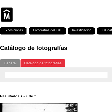
Exposiciones
Fotografías del CdF
Investigación
Educat
Catálogo de fotografías
General
Catálogo de fotografías
Resultados
1
-
1
de
1