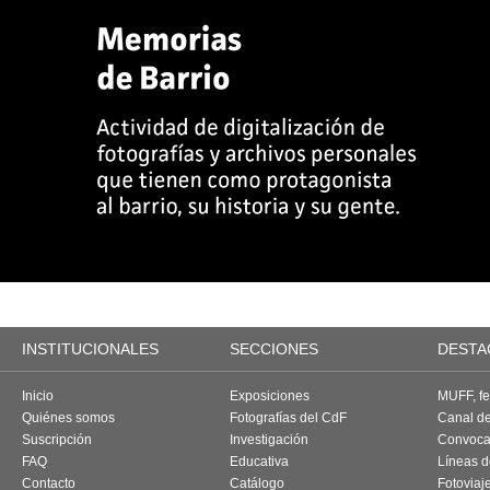
INSTITUCIONALES
SECCIONES
DESTA
Inicio
Exposiciones
MUFF, fes
Quiénes somos
Fotografías del CdF
Canal d
Suscripción
Investigación
Convoca
FAQ
Educativa
Líneas d
Contacto
Catálogo
Fotoviaj