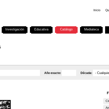
Inicio
Qu
Investigación
Educativa
Catálogo
Mediateca
s
Año exacto:
Década:
F
Ci
Ar