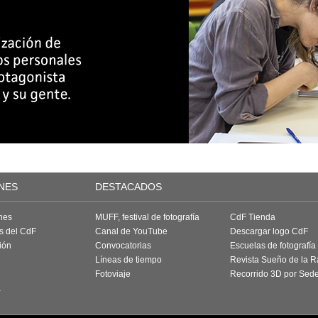
NES
DESTACADOS
nes
MUFF, festival de fotografía
CdF Tienda
as del CdF
Canal de YouTube
Descargar logo CdF
ión
Convocatorias
Escuelas de fotografía
Líneas de tiempo
Revista Sueño de la 
Fotoviaje
Recorrido 3D por Sed
a