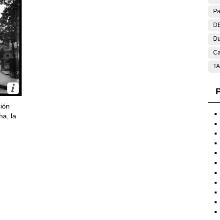
Pa
DE
Du
Ca
T
P
ción
ha, la