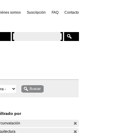
iénes somos
Suscripción
FAQ
Contacto
iltrado por
rcunvalación
quitectura