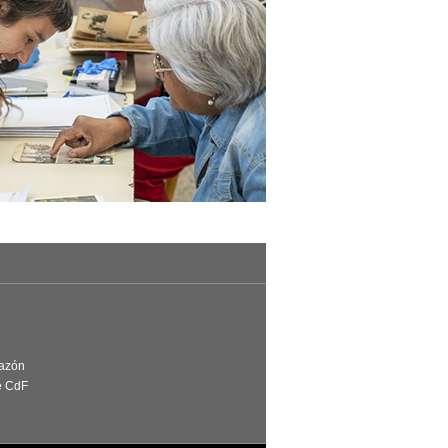
Razón
e CdF