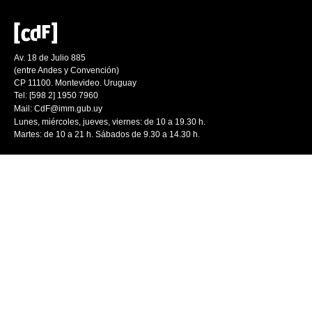
Av. 18 de Julio 885
(entre Andes y Convención)
CP 11100. Montevideo. Uruguay
Tel: [598 2] 1950 7960
Mail:
CdF@imm.gub.uy
Lunes, miércoles, jueves, viernes: de 10 a 19.30 h.
Martes: de 10 a 21 h. Sábados de 9.30 a 14.30 h.