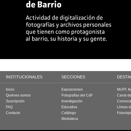
INSTITUCIONALES
SECCIONES
DESTA
Inicio
Exposiciones
MUFF, fes
Quiénes somos
Fotografías del CdF
Canal d
Suscripción
Investigación
Convoca
FAQ
Educativa
Líneas d
Contacto
Catálogo
Fotoviaj
Mediateca