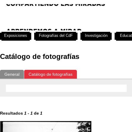
Exposiciones
Fotografías del CdF
Investigación
Educat
Catálogo de fotografías
General
Catálogo de fotografías
Resultados
1
-
1
de
1