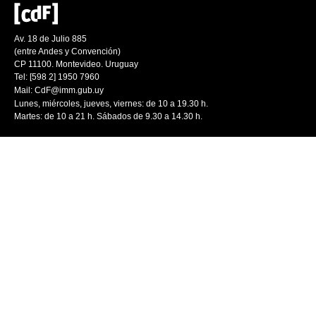
Av. 18 de Julio 885
(entre Andes y Convención)
CP 11100. Montevideo. Uruguay
Tel: [598 2] 1950 7960
Mail:
CdF@imm.gub.uy
Lunes, miércoles, jueves, viernes: de 10 a 19.30 h.
Martes: de 10 a 21 h. Sábados de 9.30 a 14.30 h.