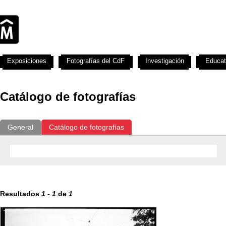
Exposiciones
Fotografías del CdF
Investigación
Educat
Catálogo de fotografías
General
Catálogo de fotografías
Resultados
1
-
1
de
1