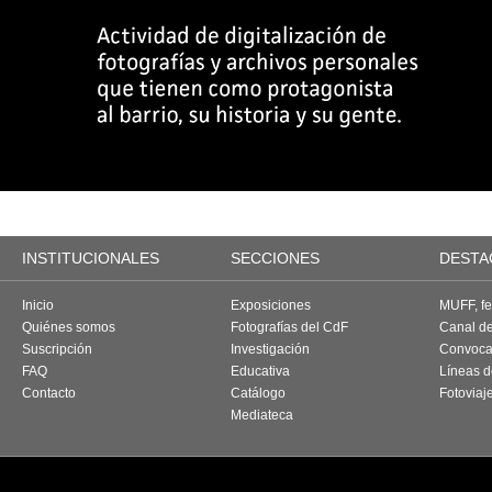
INSTITUCIONALES
SECCIONES
DESTA
Inicio
Exposiciones
MUFF, fes
Quiénes somos
Fotografías del CdF
Canal d
Suscripción
Investigación
Convoca
FAQ
Educativa
Líneas d
Contacto
Catálogo
Fotoviaj
Mediateca