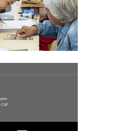
Razón
e CdF