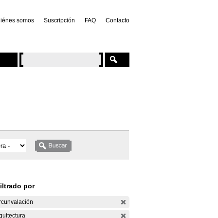
iénes somos
Suscripción
FAQ
Contacto
iltrado por
rcunvalación
quitectura