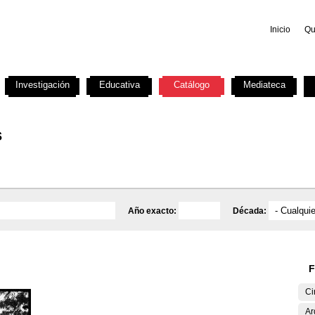
Inicio
Qu
Investigación
Educativa
Catálogo
Mediateca
s
Año exacto:
Década:
F
Ci
Ar