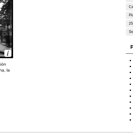
Ca
Pl
25
So
P
ción
ha, la