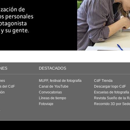
NES
DESTACADOS
nes
MUFF, festival de fotografía
CdF Tienda
as del CdF
Canal de YouTube
Descargar logo CdF
ión
Convocatorias
Escuelas de fotografía
Líneas de tiempo
Revista Sueño de la 
Fotoviaje
Recorrido 3D por Sed
a