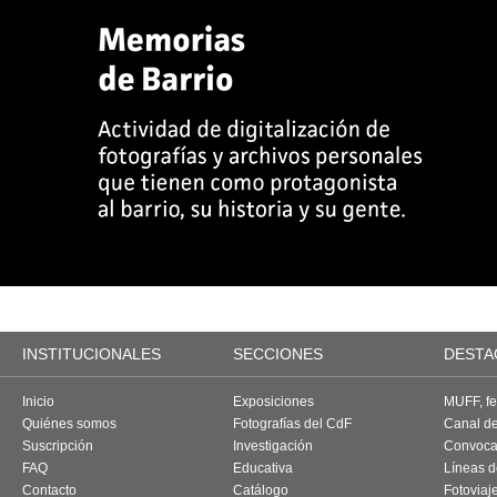
INSTITUCIONALES
SECCIONES
DESTA
Inicio
Exposiciones
MUFF, fes
Quiénes somos
Fotografías del CdF
Canal d
Suscripción
Investigación
Convoca
FAQ
Educativa
Líneas d
Contacto
Catálogo
Fotoviaj