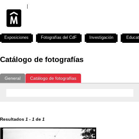
Exposiciones
Fotografías del CdF
Investigación
Educat
Catálogo de fotografías
General
Catálogo de fotografías
Resultados
1
-
1
de
1