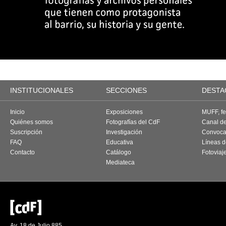
INSTITUCIONALES
SECCIONES
DESTA
Inicio
Exposiciones
MUFF, fes
Quiénes somos
Fotografías del CdF
Canal d
Suscripción
Investigación
Convoca
FAQ
Educativa
Líneas d
Contacto
Catálogo
Fotoviaj
Mediateca
Av. 18 de Julio 885