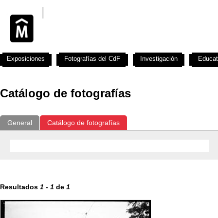
Exposiciones
Fotografías del CdF
Investigación
Educat
Catálogo de fotografías
General
Catálogo de fotografías
Resultados
1
-
1
de
1