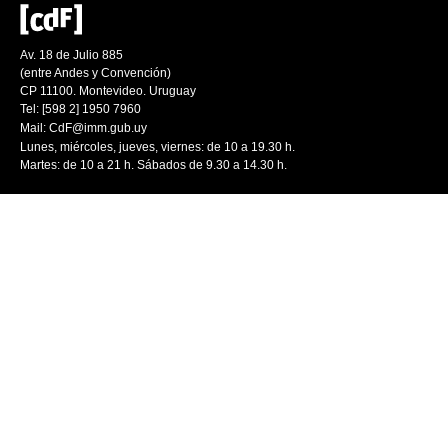
Av. 18 de Julio 885
(entre Andes y Convención)
CP 11100. Montevideo. Uruguay
Tel: [598 2] 1950 7960
Mail:
CdF@imm.gub.uy
Lunes, miércoles, jueves, viernes: de 10 a 19.30 h.
Martes: de 10 a 21 h. Sábados de 9.30 a 14.30 h.