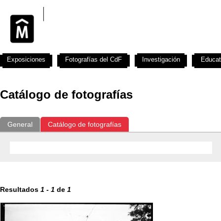
Exposiciones
Fotografías del CdF
Investigación
Educat
Catálogo de fotografías
General
Catálogo de fotografías
Resultados
1
-
1
de
1