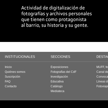
INSTITUCIONALES
SECCIONES
DESTA
Inicio
Exposiciones
MUFF, fes
Quiénes somos
Fotografías del CdF
Canal d
Suscripción
Investigación
Convoca
FAQ
Educativa
Líneas d
Contacto
Catálogo
Fotoviaj
Mediateca