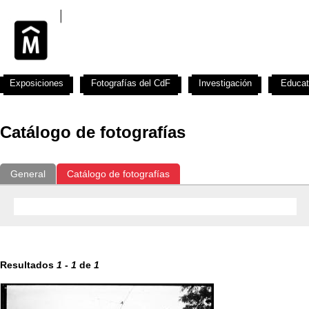
Exposiciones
Fotografías del CdF
Investigación
Educat
Catálogo de fotografías
General
Catálogo de fotografías
Resultados
1
-
1
de
1