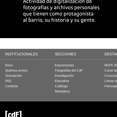
INSTITUCIONALES
SECCIONES
DESTA
Inicio
Exposiciones
MUFF, fes
Quiénes somos
Fotografías del CdF
Canal d
Suscripción
Investigación
Convoca
FAQ
Educativa
Líneas d
Contacto
Catálogo
Fotoviaj
Mediateca