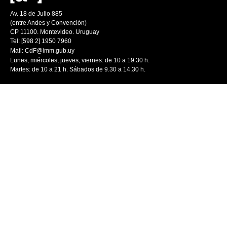
Av. 18 de Julio 885
(entre Andes y Convención)
CP 11100. Montevideo. Uruguay
Tel: [598 2] 1950 7960
Mail:
CdF@imm.gub.uy
Lunes, miércoles, jueves, viernes: de 10 a 19.30 h.
Martes: de 10 a 21 h. Sábados de 9.30 a 14.30 h.