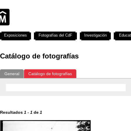
Exposiciones
Fotografías del CdF
Investigación
Educat
Catálogo de fotografías
General
Catálogo de fotografías
Resultados
1
-
1
de
1