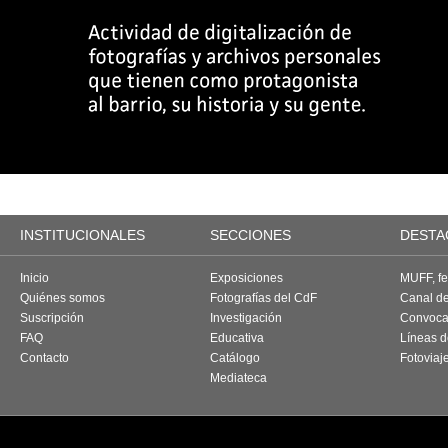
INSTITUCIONALES
SECCIONES
DESTA
Inicio
Exposiciones
MUFF, fes
Quiénes somos
Fotografías del CdF
Canal d
Suscripción
Investigación
Convoca
FAQ
Educativa
Líneas d
Contacto
Catálogo
Fotoviaj
Mediateca