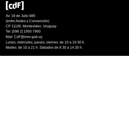
Av. 18 de Julio 885
(entre Andes y Convención)
CP 11100. Montevideo. Uruguay
Tel: [598 2] 1950 7960
Mail:
CdF@imm.gub.uy
Lunes, miércoles, jueves, viernes: de 10 a 19.30 h.
Martes: de 10 a 21 h. Sábados de 9.30 a 14.30 h.