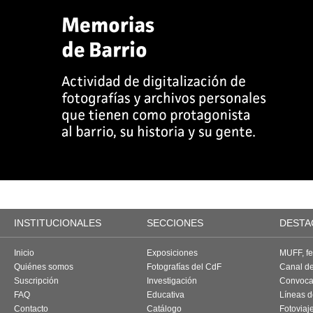
INSTITUCIONALES
SECCIONES
DESTA
Inicio
Exposiciones
MUFF, fes
Quiénes somos
Fotografías del CdF
Canal d
Suscripción
Investigación
Convoca
FAQ
Educativa
Líneas d
Contacto
Catálogo
Fotoviaj