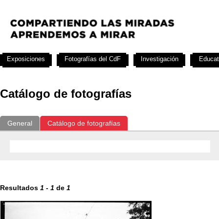
Exposiciones
Fotografías del CdF
Investigación
Educat
Catálogo de fotografías
General
Catálogo de fotografías
Resultados
1
-
1
de
1