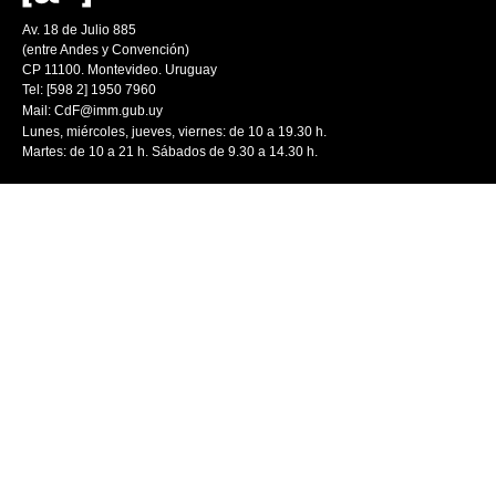
Av. 18 de Julio 885
(entre Andes y Convención)
CP 11100. Montevideo. Uruguay
Tel: [598 2] 1950 7960
Mail:
CdF@imm.gub.uy
Lunes, miércoles, jueves, viernes: de 10 a 19.30 h.
Martes: de 10 a 21 h. Sábados de 9.30 a 14.30 h.