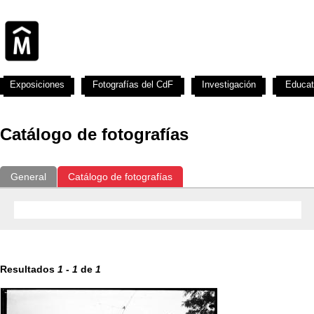
Exposiciones
Fotografías del CdF
Investigación
Educat
Catálogo de fotografías
General
Catálogo de fotografías
Resultados
1
-
1
de
1