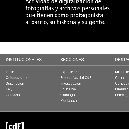
INSTITUCIONALES
SECCIONES
DESTA
Inicio
Exposiciones
MUFF, fes
Quiénes somos
Fotografías del CdF
Canal d
Suscripción
Investigación
Convoca
FAQ
Educativa
Líneas d
Contacto
Catálogo
Fotoviaj
Mediateca