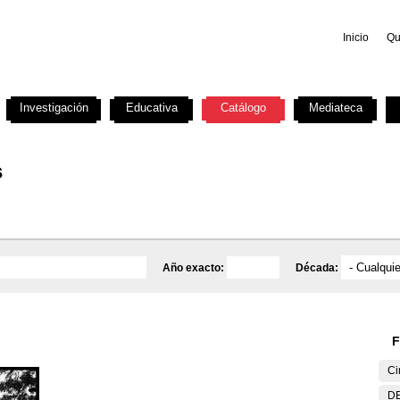
Inicio
Qu
Investigación
Educativa
Catálogo
Mediateca
s
Año exacto:
Década:
F
Ci
DE