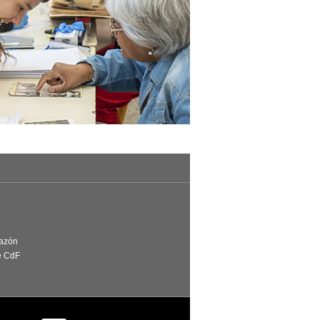
Razón
e CdF