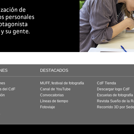
NES
DESTACADOS
nes
MUFF, festival de fotografía
CdF Tienda
as del CdF
Canal de YouTube
Descargar logo CdF
ión
Convocatorias
Escuelas de fotografía
Líneas de tiempo
Revista Sueño de la 
Fotoviaje
Recorrido 3D por Sed
a