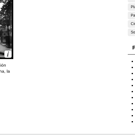
Pl
Pa
Ci
So
P
ción
ha, la