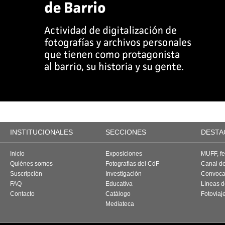
INSTITUCIONALES
SECCIONES
DESTA
Inicio
Exposiciones
MUFF, fes
Quiénes somos
Fotografías del CdF
Canal d
Suscripción
Investigación
Convoca
FAQ
Educativa
Líneas d
Contacto
Catálogo
Fotoviaj
Mediateca