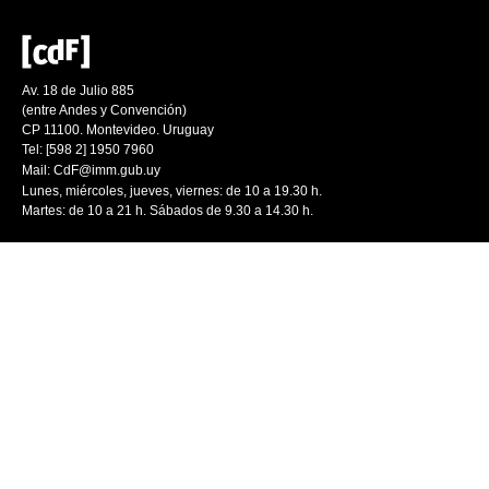
Av. 18 de Julio 885
(entre Andes y Convención)
CP 11100. Montevideo. Uruguay
Tel: [598 2] 1950 7960
Mail:
CdF@imm.gub.uy
Lunes, miércoles, jueves, viernes: de 10 a 19.30 h.
Martes: de 10 a 21 h. Sábados de 9.30 a 14.30 h.