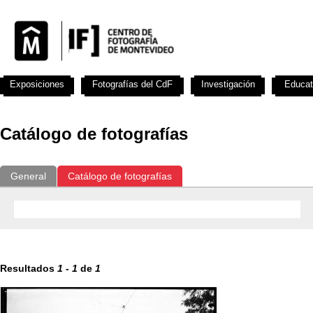
Exposiciones
Fotografías del CdF
Investigación
Educat
Catálogo de fotografías
General
Catálogo de fotografías
Resultados
1
-
1
de
1