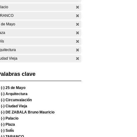
lacio
ARANCO
 de Mayo
aza
lís
quitectura
udad Vieja
alabras clave
(-)
25 de Mayo
(-)
Arquitectura
(-)
Circunvalación
(-)
Ciudad Vieja
(-)
DE ZABALA Bruno Mauricio
(-)
Palacio
(-)
Plaza
(-)
Solís
(-)
TARANCO