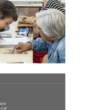
Razón
e CdF