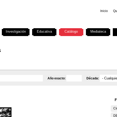
Inicio
Qu
Investigación
Educativa
Catálogo
Mediateca
s
Año exacto:
Década:
F
Ci
DE