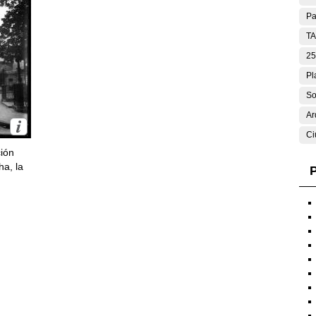
Pa
T
25
Pl
So
Ar
Ci
ción
ha, la
P