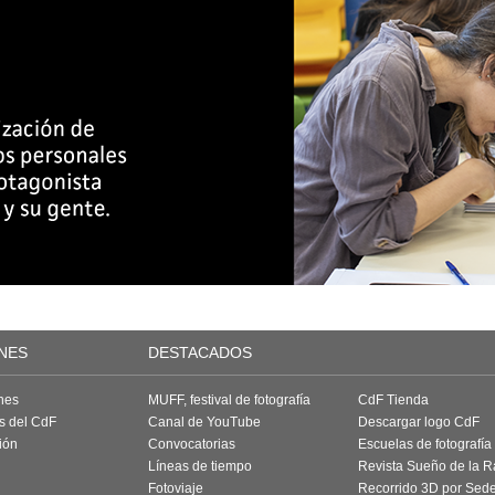
NES
DESTACADOS
nes
MUFF, festival de fotografía
CdF Tienda
as del CdF
Canal de YouTube
Descargar logo CdF
ión
Convocatorias
Escuelas de fotografía
Líneas de tiempo
Revista Sueño de la 
Fotoviaje
Recorrido 3D por Sed