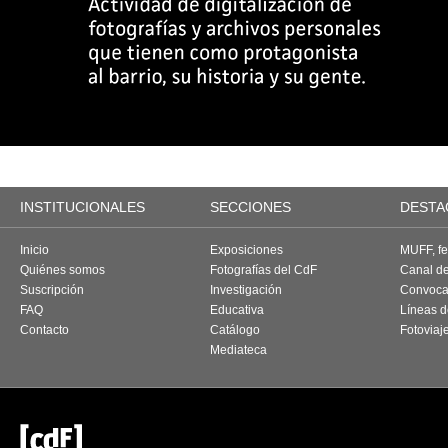
INSTITUCIONALES
SECCIONES
DESTA
Inicio
Exposiciones
MUFF, fes
Quiénes somos
Fotografías del CdF
Canal d
Suscripción
Investigación
Convoca
FAQ
Educativa
Líneas d
Contacto
Catálogo
Fotoviaj
Mediateca