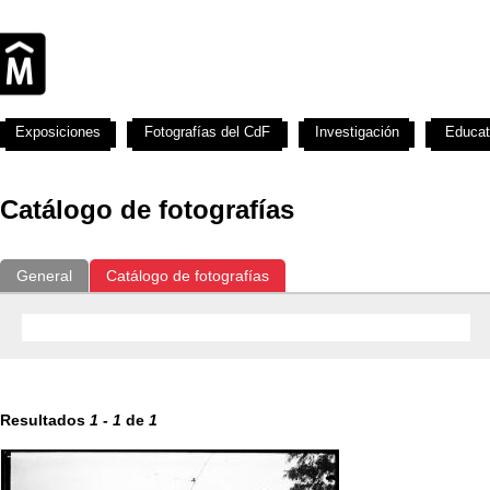
Exposiciones
Fotografías del CdF
Investigación
Educat
Catálogo de fotografías
General
Catálogo de fotografías
Resultados
1
-
1
de
1