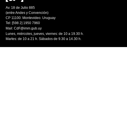
Av. 18 de Julio 885
(entre Andes y Convención)
CP 11100. Montevideo. Uruguay
Tel: [598 2] 1950 7960
Mail:
CdF@imm.gub.uy
Lunes, miércoles, jueves, viernes: de 10 a 19.30 h.
Martes: de 10 a 21 h. Sábados de 9.30 a 14.30 h.