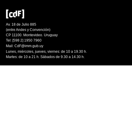
Av. 18 de Julio 885
(entre Andes y Convención)
CP 11100. Montevideo. Uruguay
Tel: [598 2] 1950 7960
Mail:
CdF@imm.gub.uy
Lunes, miércoles, jueves, viernes: de 10 a 19.30 h.
Martes: de 10 a 21 h. Sábados de 9.30 a 14.30 h.