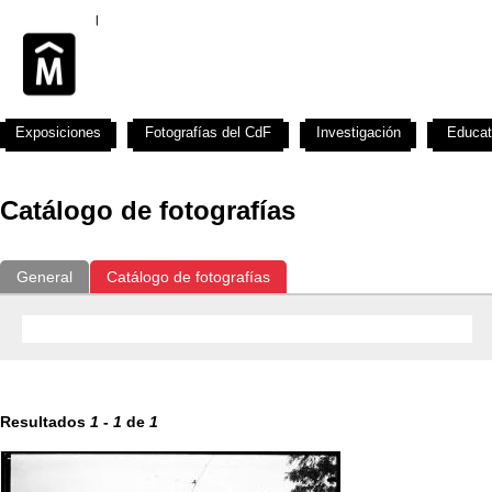
Exposiciones
Fotografías del CdF
Investigación
Educat
Catálogo de fotografías
General
Catálogo de fotografías
Resultados
1
-
1
de
1