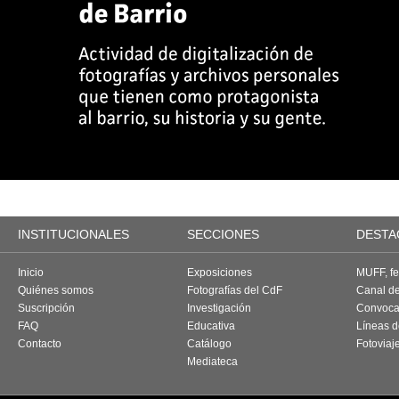
INSTITUCIONALES
SECCIONES
DESTA
Inicio
Exposiciones
MUFF, fes
Quiénes somos
Fotografías del CdF
Canal d
Suscripción
Investigación
Convoca
FAQ
Educativa
Líneas d
Contacto
Catálogo
Fotoviaj
Mediateca