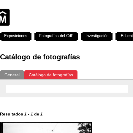
Exposiciones
Fotografías del CdF
Investigación
Educat
Catálogo de fotografías
General
Catálogo de fotografías
Resultados
1
-
1
de
1