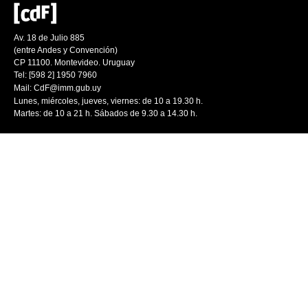
Av. 18 de Julio 885
(entre Andes y Convención)
CP 11100. Montevideo. Uruguay
Tel: [598 2] 1950 7960
Mail:
CdF@imm.gub.uy
Lunes, miércoles, jueves, viernes: de 10 a 19.30 h.
Martes: de 10 a 21 h. Sábados de 9.30 a 14.30 h.