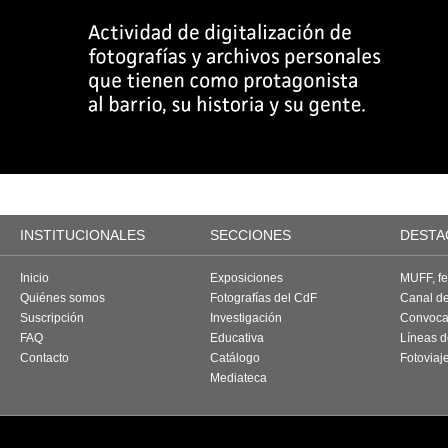
INSTITUCIONALES
SECCIONES
DESTA
Inicio
Exposiciones
MUFF, fes
Quiénes somos
Fotografías del CdF
Canal d
Suscripción
Investigación
Convoca
FAQ
Educativa
Líneas d
Contacto
Catálogo
Fotoviaj
Mediateca