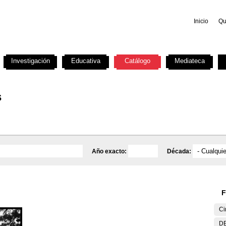
Inicio
Qu
Investigación
Educativa
Catálogo
Mediateca
s
Año exacto:
Década:
F
Ci
DE