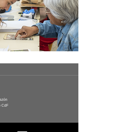
Razón
e CdF