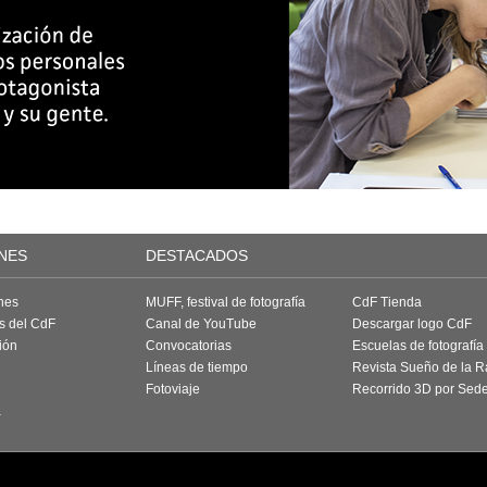
NES
DESTACADOS
nes
MUFF, festival de fotografía
CdF Tienda
as del CdF
Canal de YouTube
Descargar logo CdF
ión
Convocatorias
Escuelas de fotografía
Líneas de tiempo
Revista Sueño de la 
Fotoviaje
Recorrido 3D por Sed
a