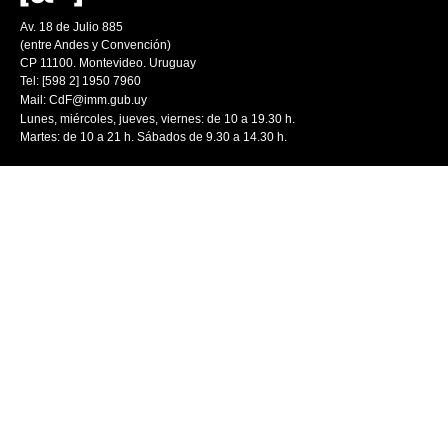
Av. 18 de Julio 885
(entre Andes y Convención)
CP 11100. Montevideo. Uruguay
Tel: [598 2] 1950 7960
Mail:
CdF@imm.gub.uy
Lunes, miércoles, jueves, viernes: de 10 a 19.30 h.
Martes: de 10 a 21 h. Sábados de 9.30 a 14.30 h.