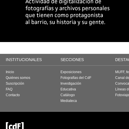
INSTITUCIONALES
SECCIONES
DESTA
Inicio
Exposiciones
MUFF, fes
Quiénes somos
Fotografías del CdF
Canal d
Suscripción
Investigación
Convoca
FAQ
Educativa
Líneas d
Contacto
Catálogo
Fotoviaj
Mediateca