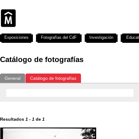
Exposiciones
Fotografías del CdF
Investigación
Educat
Catálogo de fotografías
General
Catálogo de fotografías
Resultados
1
-
1
de
1