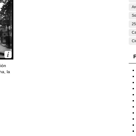
Ar
So
25
Ca
Ci
P
ción
ha, la