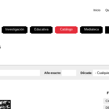
Inicio
Qu
Investigación
Educativa
Catálogo
Mediateca
s
Año exacto:
Década:
F
Ci
DE