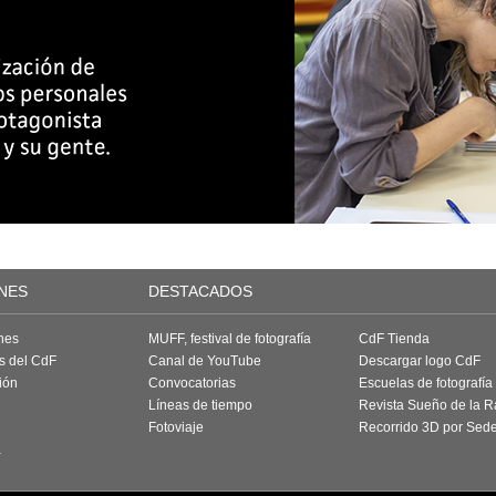
NES
DESTACADOS
nes
MUFF, festival de fotografía
CdF Tienda
as del CdF
Canal de YouTube
Descargar logo CdF
ión
Convocatorias
Escuelas de fotografía
Líneas de tiempo
Revista Sueño de la 
Fotoviaje
Recorrido 3D por Sed
a