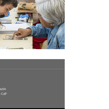
Razón
e CdF