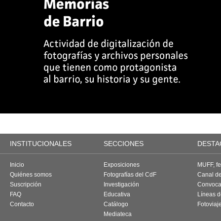
INSTITUCIONALES
SECCIONES
DESTA
Inicio
Exposiciones
MUFF, fes
Quiénes somos
Fotografías del CdF
Canal d
Suscripción
Investigación
Convoca
FAQ
Educativa
Líneas d
Contacto
Catálogo
Fotoviaj
Mediateca