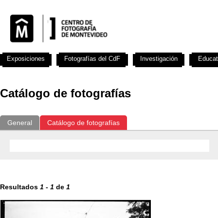
Exposiciones
Fotografías del CdF
Investigación
Educat
Catálogo de fotografías
General
Catálogo de fotografías
Resultados
1
-
1
de
1