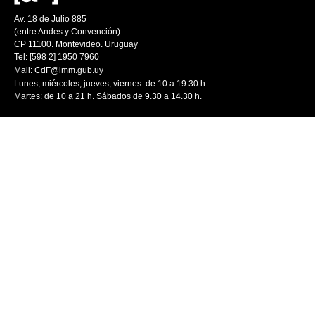
Av. 18 de Julio 885
(entre Andes y Convención)
CP 11100. Montevideo. Uruguay
Tel: [598 2] 1950 7960
Mail:
CdF@imm.gub.uy
Lunes, miércoles, jueves, viernes: de 10 a 19.30 h.
Martes: de 10 a 21 h. Sábados de 9.30 a 14.30 h.