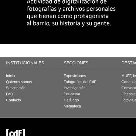
INSTITUCIONALES
SECCIONES
DESTA
Inicio
Exposiciones
MUFF, fes
Quiénes somos
Fotografías del CdF
Canal d
Suscripción
Investigación
Convoca
FAQ
Educativa
Líneas d
Contacto
Catálogo
Fotoviaj
Mediateca