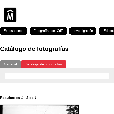
Exposiciones
Fotografías del CdF
Investigación
Educat
Catálogo de fotografías
General
Catálogo de fotografías
Resultados
1
-
1
de
1