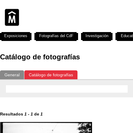
Exposiciones
Fotografías del CdF
Investigación
Educat
Catálogo de fotografías
General
Catálogo de fotografías
Resultados
1
-
1
de
1