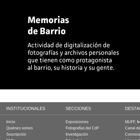
INSTITUCIONALES
SECCIONES
DESTA
Inicio
Exposiciones
MUFF, fes
Quiénes somos
Fotografías del CdF
Canal d
Suscripción
Investigación
Convoca