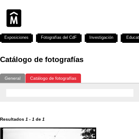
Exposiciones
Fotografías del CdF
Investigación
Educat
Catálogo de fotografías
General
Catálogo de fotografías
Resultados
1
-
1
de
1