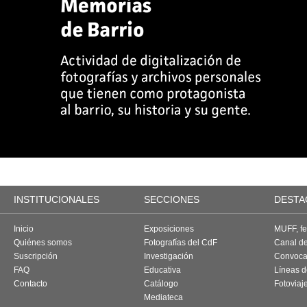
INSTITUCIONALES
SECCIONES
DESTA
Inicio
Exposiciones
MUFF, fes
Quiénes somos
Fotografías del CdF
Canal d
Suscripción
Investigación
Convoca
FAQ
Educativa
Líneas d
Contacto
Catálogo
Fotoviaj
Mediateca