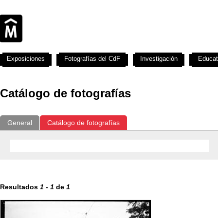
Exposiciones
Fotografías del CdF
Investigación
Educat
Catálogo de fotografías
General
Catálogo de fotografías
Resultados
1
-
1
de
1