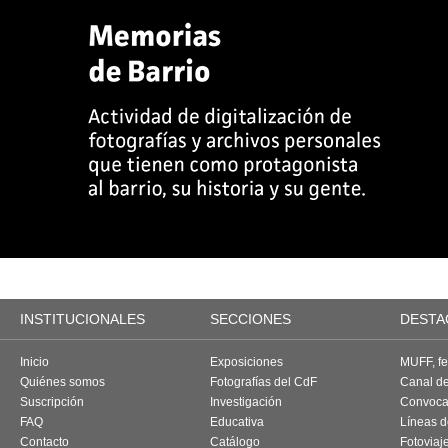
INSTITUCIONALES
SECCIONES
DESTA
Inicio
Exposiciones
MUFF, fes
Quiénes somos
Fotografías del CdF
Canal d
Suscripción
Investigación
Convoca
FAQ
Educativa
Líneas d
Contacto
Catálogo
Fotoviaj