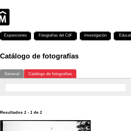
Exposiciones
Fotografías del CdF
Investigación
Educat
Catálogo de fotografías
General
Catálogo de fotografías
Resultados
1
-
1
de
1