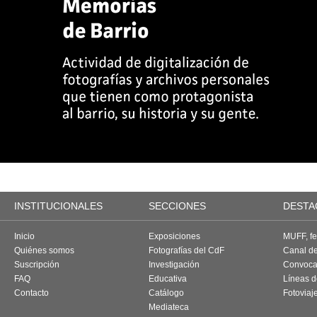
INSTITUCIONALES
SECCIONES
DESTA
Inicio
Exposiciones
MUFF, fes
Quiénes somos
Fotografías del CdF
Canal d
Suscripción
Investigación
Convoca
FAQ
Educativa
Líneas d
Contacto
Catálogo
Fotoviaj
Mediateca