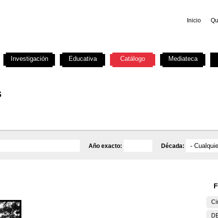
Inicio
Qu
Investigación
Educativa
Catálogo
Mediateca
s
Año exacto:
Década:
F
Ci
DE