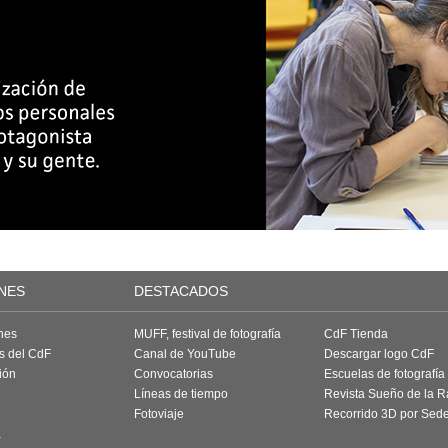
NES
DESTACADOS
nes
MUFF, festival de fotografía
CdF Tienda
as del CdF
Canal de YouTube
Descargar logo CdF
ión
Convocatorias
Escuelas de fotografía
Líneas de tiempo
Revista Sueño de la 
Fotoviaje
Recorrido 3D por Sed
a