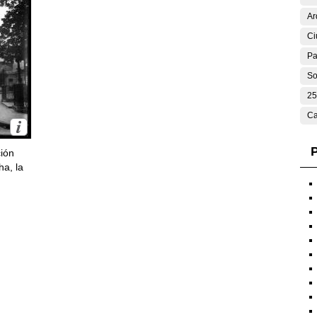
Ar
Ci
Pa
So
25
Ca
P
ción
ha, la