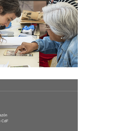
Razón
e CdF