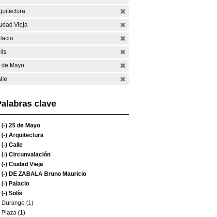
quitectura
udad Vieja
lacio
lís
 de Mayo
lle
alabras clave
(-)
25 de Mayo
(-)
Arquitectura
(-)
Calle
(-)
Circunvalación
(-)
Ciudad Vieja
(-)
DE ZABALA Bruno Mauricio
(-)
Palacio
(-)
Solís
Durango (1)
Plaza (1)