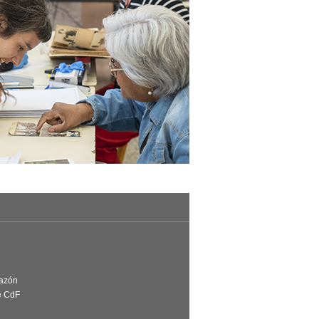
Razón
e CdF