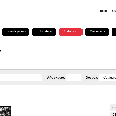
Inicio
Qu
Investigación
Educativa
Catálogo
Mediateca
s
Año exacto:
Década:
F
Ci
DE