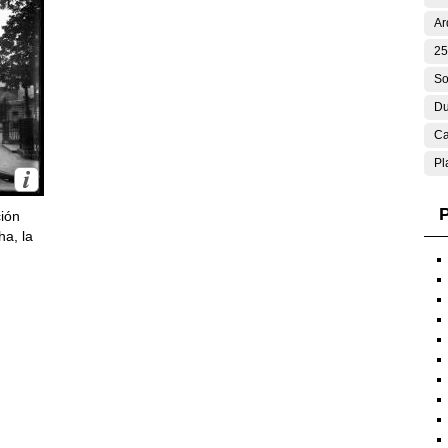
Ar
25
So
Du
Ca
Pl
P
ción
ha, la