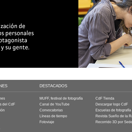
NES
DESTACADOS
nes
MUFF, festival de fotografía
CdF Tienda
as del CdF
Canal de YouTube
Descargar logo CdF
ión
Convocatorias
Escuelas de fotografía
Líneas de tiempo
Revista Sueño de la 
Fotoviaje
Recorrido 3D por Sed
a