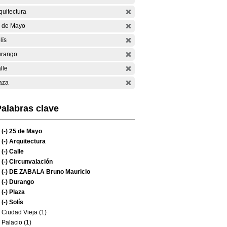
quitectura
 de Mayo
lís
rango
lle
aza
alabras clave
(-)
25 de Mayo
(-)
Arquitectura
(-)
Calle
(-)
Circunvalación
(-)
DE ZABALA Bruno Mauricio
(-)
Durango
(-)
Plaza
(-)
Solís
Ciudad Vieja (1)
Palacio (1)