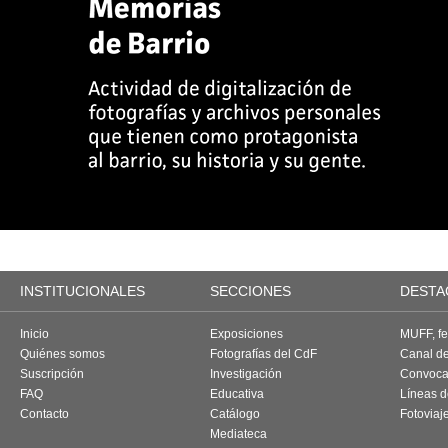
INSTITUCIONALES
SECCIONES
DESTA
Inicio
Exposiciones
MUFF, fes
Quiénes somos
Fotografías del CdF
Canal d
Suscripción
Investigación
Convoca
FAQ
Educativa
Líneas d
Contacto
Catálogo
Fotoviaj
Mediateca