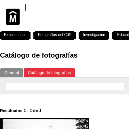
Exposiciones
Fotografías del CdF
Investigación
Educat
Catálogo de fotografías
General
Catálogo de fotografías
Resultados
1
-
1
de
1