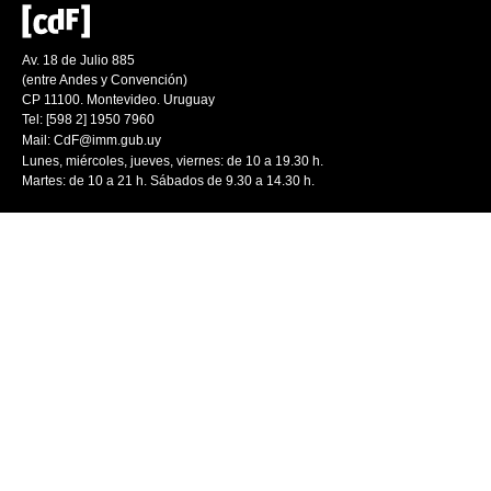
Av. 18 de Julio 885
(entre Andes y Convención)
CP 11100. Montevideo. Uruguay
Tel: [598 2] 1950 7960
Mail:
CdF@imm.gub.uy
Lunes, miércoles, jueves, viernes: de 10 a 19.30 h.
Martes: de 10 a 21 h. Sábados de 9.30 a 14.30 h.