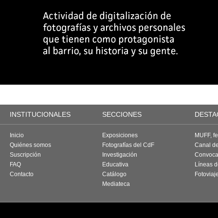
INSTITUCIONALES
SECCIONES
DESTA
Inicio
Exposiciones
MUFF, fes
Quiénes somos
Fotografías del CdF
Canal d
Suscripción
Investigación
Convoca
FAQ
Educativa
Líneas d
Contacto
Catálogo
Fotoviaj
Mediateca