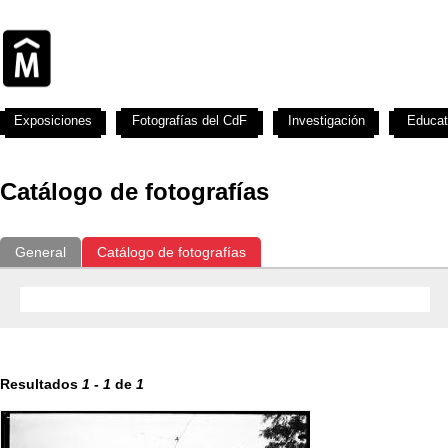
Exposiciones
Fotografías del CdF
Investigación
Educat
Catálogo de fotografías
General
Catálogo de fotografías
Resultados
1
-
1
de
1