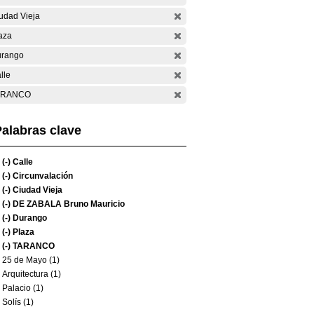
udad Vieja
aza
rango
lle
ARANCO
alabras clave
(-)
Calle
(-)
Circunvalación
(-)
Ciudad Vieja
(-)
DE ZABALA Bruno Mauricio
(-)
Durango
(-)
Plaza
(-)
TARANCO
25 de Mayo (1)
Arquitectura (1)
Palacio (1)
Solís (1)