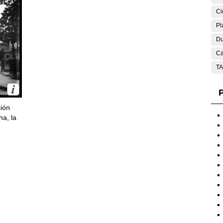
Ci
Pl
Du
Ca
T
P
ción
ha, la