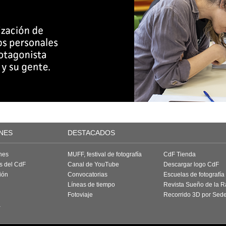
NES
DESTACADOS
nes
MUFF, festival de fotografía
CdF Tienda
as del CdF
Canal de YouTube
Descargar logo CdF
ión
Convocatorias
Escuelas de fotografía
Líneas de tiempo
Revista Sueño de la 
Fotoviaje
Recorrido 3D por Sed
a