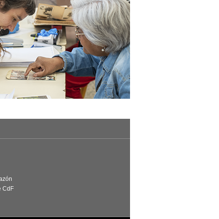
Razón
e CdF