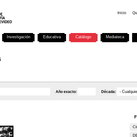
Inicio
Qu
Investigación
Educativa
Catálogo
Mediateca
s
Año exacto:
Década:
F
Ci
DE