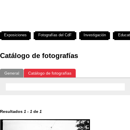
Exposiciones
Fotografías del CdF
Investigación
Educat
Catálogo de fotografías
General
Catálogo de fotografías
Resultados
1
-
1
de
1