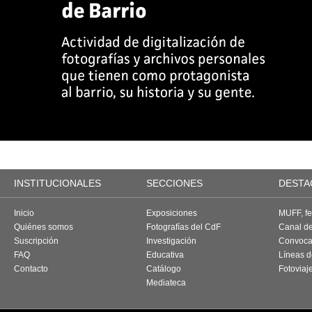
INSTITUCIONALES
SECCIONES
DESTA
Inicio
Exposiciones
MUFF, fes
Quiénes somos
Fotografías del CdF
Canal d
Suscripción
Investigación
Convoca
FAQ
Educativa
Líneas d
Contacto
Catálogo
Fotoviaj
Mediateca