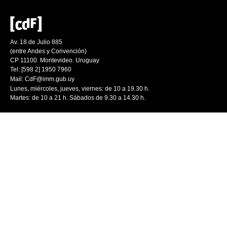
Av. 18 de Julio 885
(entre Andes y Convención)
CP 11100. Montevideo. Uruguay
Tel: [598 2] 1950 7960
Mail:
CdF@imm.gub.uy
Lunes, miércoles, jueves, viernes: de 10 a 19.30 h.
Martes: de 10 a 21 h. Sábados de 9.30 a 14.30 h.