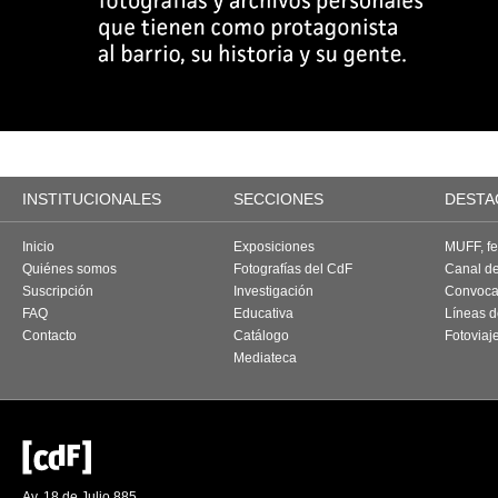
INSTITUCIONALES
SECCIONES
DESTA
Inicio
Exposiciones
MUFF, fes
Quiénes somos
Fotografías del CdF
Canal d
Suscripción
Investigación
Convoca
FAQ
Educativa
Líneas d
Contacto
Catálogo
Fotoviaj
Mediateca
Av. 18 de Julio 885