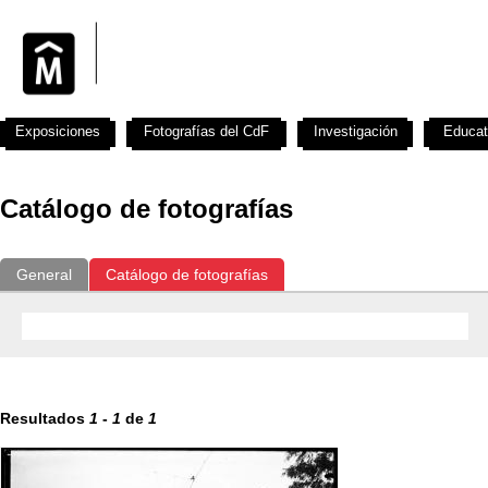
Exposiciones
Fotografías del CdF
Investigación
Educat
Catálogo de fotografías
General
Catálogo de fotografías
Resultados
1
-
1
de
1