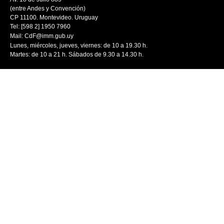
(entre Andes y Convención)
CP 11100. Montevideo. Uruguay
Tel: [598 2] 1950 7960
Mail:
CdF@imm.gub.uy
Lunes, miércoles, jueves, viernes: de 10 a 19.30 h.
Martes: de 10 a 21 h. Sábados de 9.30 a 14.30 h.