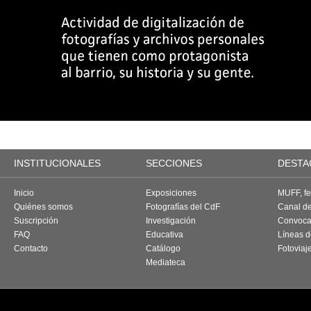
INSTITUCIONALES
SECCIONES
DESTA
Inicio
Exposiciones
MUFF, fes
Quiénes somos
Fotografías del CdF
Canal d
Suscripción
Investigación
Convoca
FAQ
Educativa
Líneas d
Contacto
Catálogo
Fotoviaj
Mediateca