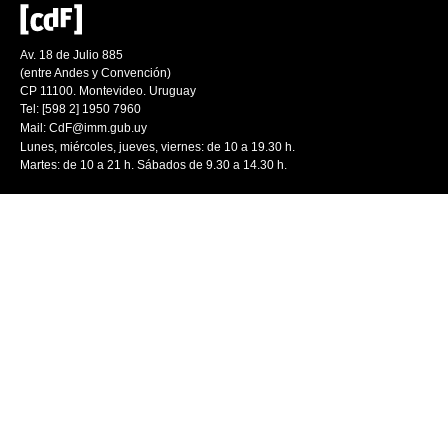
Av. 18 de Julio 885
(entre Andes y Convención)
CP 11100. Montevideo. Uruguay
Tel: [598 2] 1950 7960
Mail:
CdF@imm.gub.uy
Lunes, miércoles, jueves, viernes: de 10 a 19.30 h.
Martes: de 10 a 21 h. Sábados de 9.30 a 14.30 h.