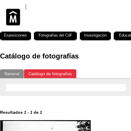
Exposiciones
Fotografías del CdF
Investigación
Educat
Catálogo de fotografías
General
Catálogo de fotografías
Resultados
1
-
1
de
1