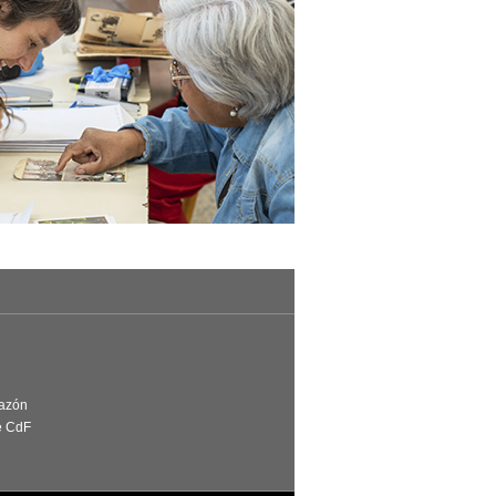
Razón
e CdF