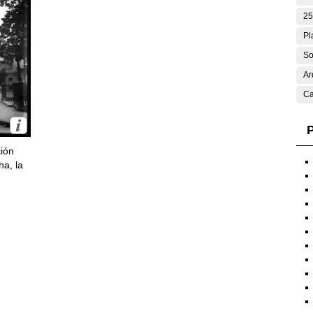
25
Pl
So
Ar
Ca
P
ción
ha, la