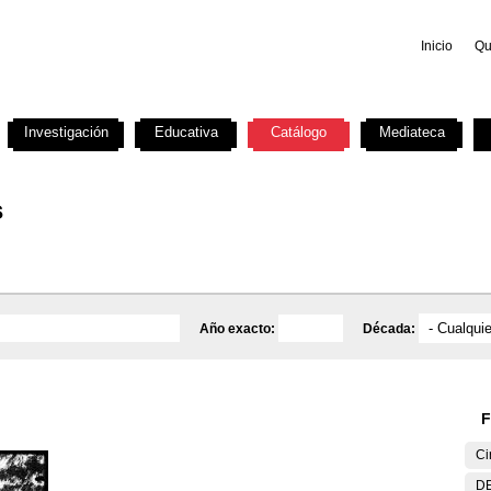
Inicio
Qu
Investigación
Educativa
Catálogo
Mediateca
s
Año exacto:
Década:
F
Ci
DE