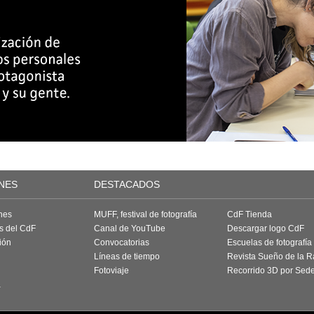
NES
DESTACADOS
nes
MUFF, festival de fotografía
CdF Tienda
as del CdF
Canal de YouTube
Descargar logo CdF
ión
Convocatorias
Escuelas de fotografía
Líneas de tiempo
Revista Sueño de la 
Fotoviaje
Recorrido 3D por Sed
a