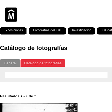
Exposiciones
Fotografías del CdF
Investigación
Educat
Catálogo de fotografías
General
Catálogo de fotografías
Resultados
1
-
1
de
1