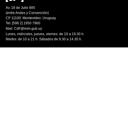
Av. 18 de Julio 885
(entre Andes y Convención)
CP 11100. Montevideo. Uruguay
Tel: [598 2] 1950 7960
Mail:
CdF@imm.gub.uy
Lunes, miércoles, jueves, viernes: de 10 a 19.30 h.
Martes: de 10 a 21 h. Sábados de 9.30 a 14.30 h.