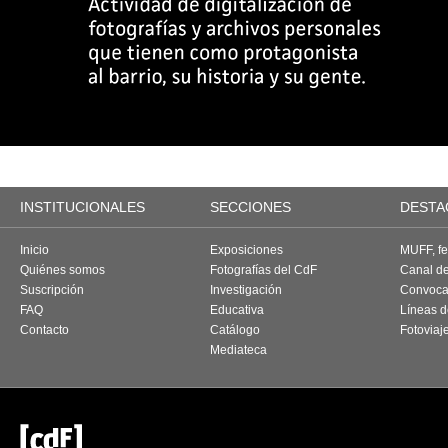
INSTITUCIONALES
SECCIONES
DESTA
Inicio
Exposiciones
MUFF, fes
Quiénes somos
Fotografías del CdF
Canal d
Suscripción
Investigación
Convoca
FAQ
Educativa
Líneas d
Contacto
Catálogo
Fotoviaj
Mediateca