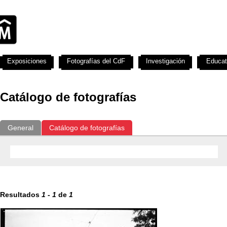
Exposiciones
Fotografías del CdF
Investigación
Educat
Catálogo de fotografías
General
Catálogo de fotografías
Resultados
1
-
1
de
1