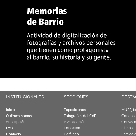
INSTITUCIONALES
SECCIONES
DESTA
Inicio
Exposiciones
MUFF, fes
Quiénes somos
Fotografías del CdF
Canal d
Suscripción
Investigación
Convoca
FAQ
Educativa
Líneas d
Contacto
Catálogo
Fotoviaj