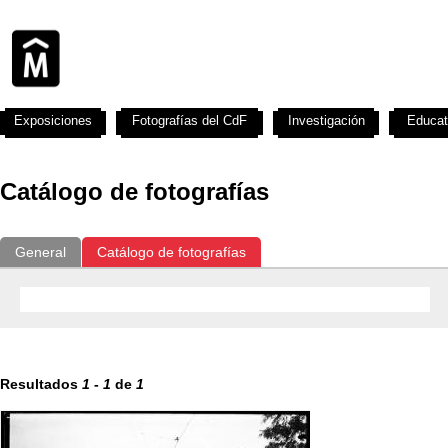
Exposiciones
Fotografías del CdF
Investigación
Educat
Catálogo de fotografías
General
Catálogo de fotografías
Resultados
1
-
1
de
1