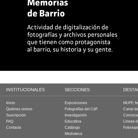
INSTITUCIONALES
SECCIONES
DESTA
Inicio
Exposiciones
MUFF, fes
Quiénes somos
Fotografías del CdF
Canal d
Suscripción
Investigación
Convoca
FAQ
Educativa
Líneas d
Contacto
Catálogo
Fotoviaj
Mediateca