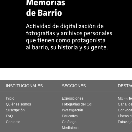
INSTITUCIONALES
SECCIONES
DESTA
Inicio
Exposiciones
MUFF, fes
Quiénes somos
Fotografías del CdF
Canal d
Suscripción
Investigación
Convoca
FAQ
Educativa
Líneas d
Contacto
Catálogo
Fotoviaj
Mediateca