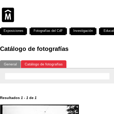
Exposiciones
Fotografías del CdF
Investigación
Educat
Catálogo de fotografías
General
Catálogo de fotografías
Resultados
1
-
1
de
1