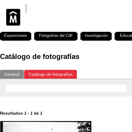
Exposiciones
Fotografías del CdF
Investigación
Educat
Catálogo de fotografías
General
Catálogo de fotografías
Resultados
1
-
1
de
1