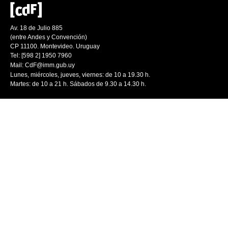
Av. 18 de Julio 885
(entre Andes y Convención)
CP 11100. Montevideo. Uruguay
Tel: [598 2] 1950 7960
Mail:
CdF@imm.gub.uy
Lunes, miércoles, jueves, viernes: de 10 a 19.30 h.
Martes: de 10 a 21 h. Sábados de 9.30 a 14.30 h.