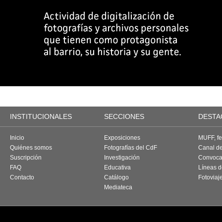
INSTITUCIONALES
SECCIONES
DESTA
Inicio
Exposiciones
MUFF, fes
Quiénes somos
Fotografías del CdF
Canal d
Suscripción
Investigación
Convoca
FAQ
Educativa
Líneas d
Contacto
Catálogo
Fotoviaj
Mediateca