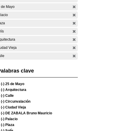
 de Mayo
lacio
aza
lís
quitectura
udad Vieja
lle
alabras clave
(-)
25 de Mayo
(-)
Arquitectura
(-)
Calle
(-)
Circunvalación
(-)
Ciudad Vieja
(-)
DE ZABALA Bruno Mauricio
(-)
Palacio
(-)
Plaza
(-)
Solís