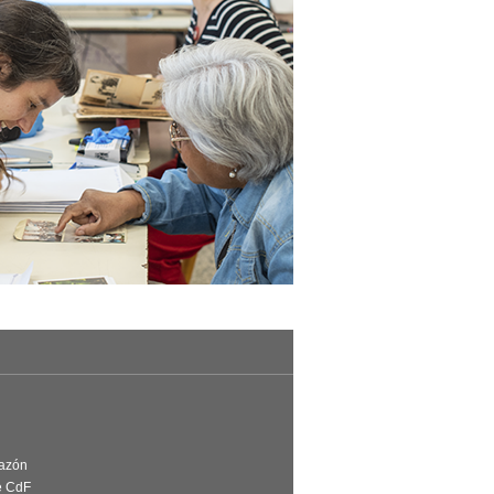
Razón
e CdF