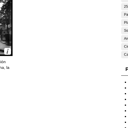
25
Pa
Pl
So
Ar
Ci
Ca
ción
ha, la
P