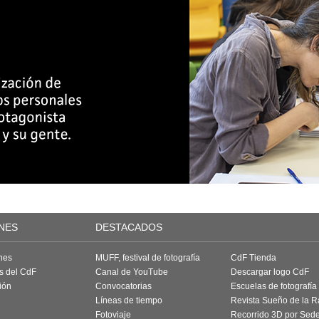
NES
DESTACADOS
nes
MUFF, festival de fotografía
CdF Tienda
as del CdF
Canal de YouTube
Descargar logo CdF
ión
Convocatorias
Escuelas de fotografía
Líneas de tiempo
Revista Sueño de la 
Fotoviaje
Recorrido 3D por Sed