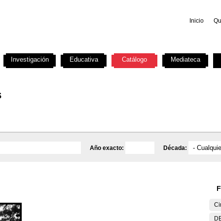
Inicio
Qu
Investigación
Educativa
Catálogo
Mediateca
s
Año exacto:
Década:
F
Ci
DE