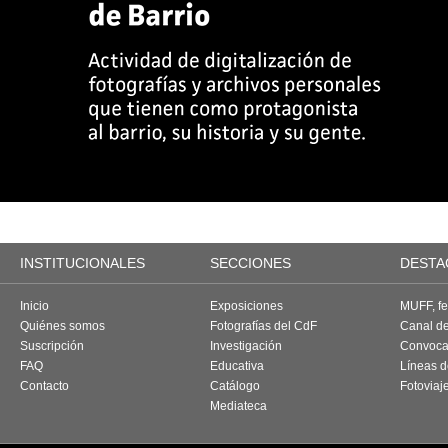
INSTITUCIONALES
SECCIONES
DESTA
Inicio
Exposiciones
MUFF, fes
Quiénes somos
Fotografías del CdF
Canal d
Suscripción
Investigación
Convoca
FAQ
Educativa
Líneas d
Contacto
Catálogo
Fotoviaj
Mediateca