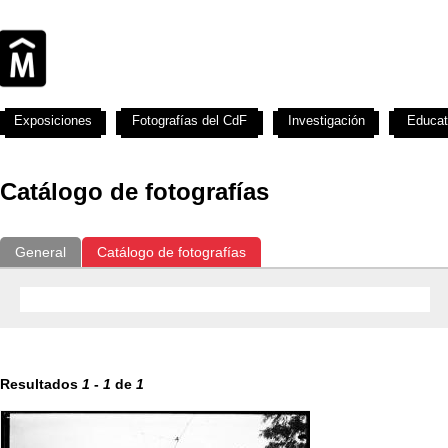
Exposiciones
Fotografías del CdF
Investigación
Educat
Catálogo de fotografías
General
Catálogo de fotografías
Resultados
1
-
1
de
1