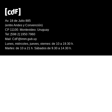
Av. 18 de Julio 885
(entre Andes y Convención)
CP 11100. Montevideo. Uruguay
Tel: [598 2] 1950 7960
Mail:
CdF@imm.gub.uy
Lunes, miércoles, jueves, viernes: de 10 a 19.30 h.
Martes: de 10 a 21 h. Sábados de 9.30 a 14.30 h.